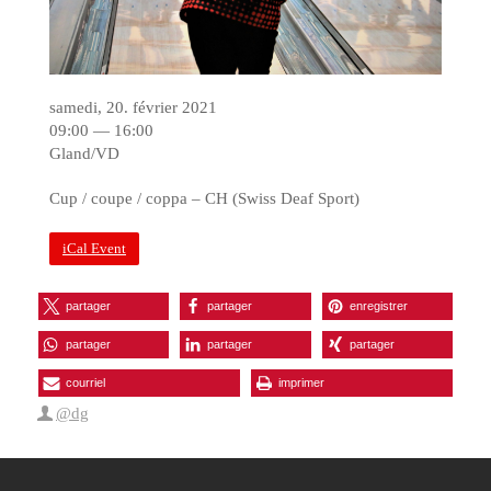
samedi, 20. février 2021
09:00 — 16:00
Gland/VD
Cup / coupe / coppa – CH (Swiss Deaf Sport)
iCal Event
partager
partager
enregistrer
partager
partager
partager
courriel
imprimer
@dg