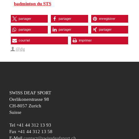
badminton du STS
partager
partager
enregistrer
partager
partager
partager
courriel
imprimer
@dg
SWISS DEAF SPORT
Oerlikonerstrasse 98
CH-8057 Zurich
Suisse
Tel +41 44 312 13 93
Fax +41 44 312 13 58
E-Mail
contact@swissdeafsport.ch