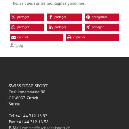
belles vues sur les montagnes grisonnes.
partager
partager
enregistrer
partager
partager
partager
courriel
imprimer
@dg
SWISS DEAF SPORT
Oerlikonerstrasse 98
CH-8057 Zurich
Suisse
Tel +41 44 312 13 93
Fax +41 44 312 13 58
E-Mail
contact@swissdeafsport.ch