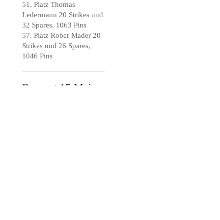
51. Platz Thomas
Ledermann 20 Strikes und
32 Spares, 1063 Pins
57. Platz Rober Mader 20
Strikes und 26 Spares,
1046 Pins
Rapport 15 Mai
2014
La première journée de la
compétition, Yvonne
Zaugg und Brigitte Bühler
jouaient la discipline
individuelle des dames. En
général, Brigitte est
contente de son jeu et des
résultats. Pendant le 4e
jeu, elle avait la
malchance, parce que
l’éqaule gauche bloquait.