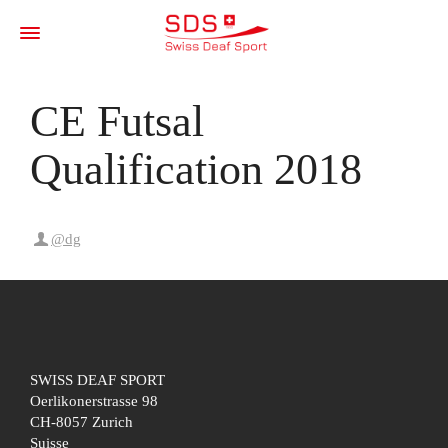
CE Futsal
Qualification 2018
@dg
SWISS DEAF SPORT
Oerlikonerstrasse 98
CH-8057 Zurich
Suisse