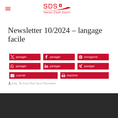
Newsletter 10/2024 – langage
facile
partager
partager
enregistrer
partager
partager
partager
courriel
imprimer
@dg
Swiss Deaf Sport Newsletter