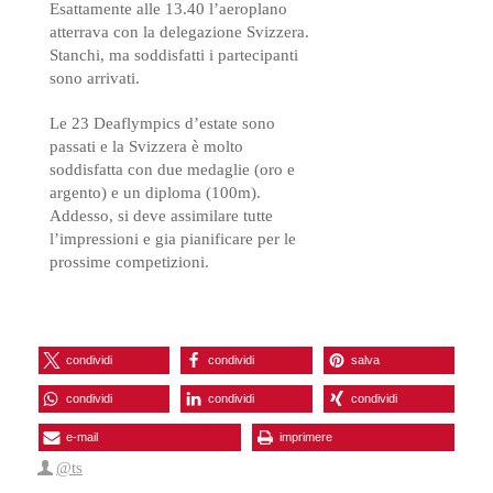
Esattamente alle 13.40 l’aeroplano
atterrava con la delegazione Svizzera.
Stanchi, ma soddisfatti i partecipanti
sono arrivati.
Le 23 Deaflympics d’estate sono
passati e la Svizzera è molto
soddisfatta con due medaglie (oro e
argento) e un diploma (100m).
Addesso, si deve assimilare tutte
l’impressioni e gia pianificare per le
prossime competizioni.
condividi
condividi
salva
condividi
condividi
condividi
e-mail
imprimere
@ts