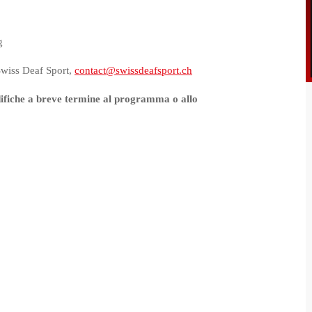
Padel
g
Sci Alpino
Snowboard
Swiss Deaf Sport,
contact@swissdeafsport.ch
Tennis
odifiche a breve termine al programma o allo
Tiro