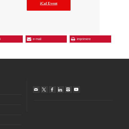
iCal Event
i
e-mail
imprimere