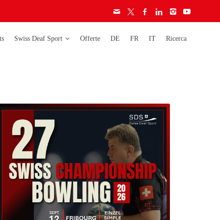
ts
Swiss Deaf Sport
Offerte
DE
FR
IT
Ricerca
era
Deaflympics
Activity
Campionati
Carta etica
mondiali
Licenze
Campionati europei
Audiogramma
Campionati svizzeri
Regolamento
Coppa svizzera
ignore
ignori