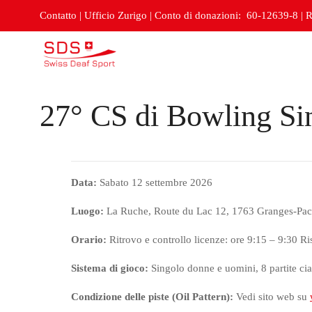
Contatto
|
Ufficio Zurigo
|
Conto di donazioni: 60-12639-8
|
R
27° CS di Bowling Si
Data:
Sabato 12 settembre 2026
Luogo:
La Ruche, Route du Lac 12, 1763 Granges-Pac
Orario:
Ritrovo e controllo licenze: ore 9:15 – 9:30 Ri
Sistema di gioco:
Singolo donne e uomini, 8 partite ci
Condizione delle piste (Oil Pattern):
Vedi sito web su