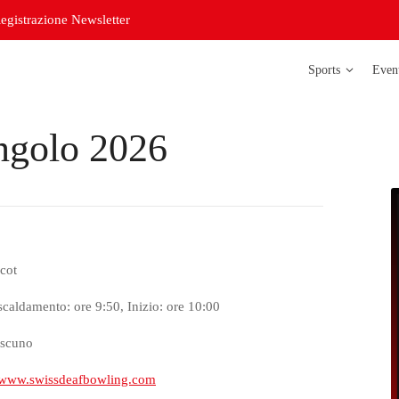
egistrazione Newsletter
Sports
Even
ngolo 2026
Atletica legg
Badminton
Bowling
Corso di
cot
orientazione
Curling
scaldamento: ore 9:50, Inizio: ore 10:00
Futsal delle s
ascuno
Futsal delle s
www.swissdeafbowling.com
Judo