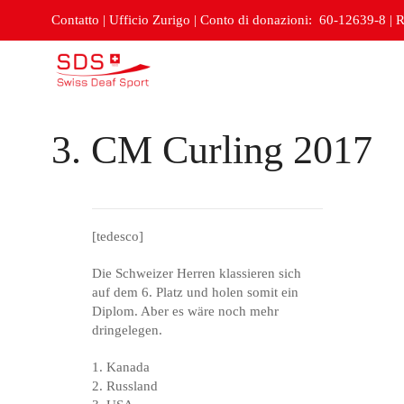
Contatto
|
Ufficio Zurigo
|
Conto di donazioni: 60-12639-8
|
R
3. CM Curling 2017
[tedesco]
Die Schweizer Herren klassieren sich
auf dem 6. Platz und holen somit ein
Diplom. Aber es wäre noch mehr
dringelegen.
1. Kanada
2. Russland