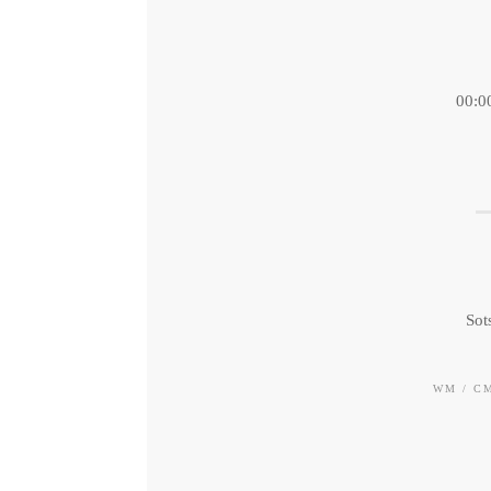
Padel
Sci Alpino
00:0
Snowboard
Tennis
Tiro
Sot
WM / CM