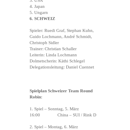
3. USA
4. Japan
5. Ungarn
6. SCHWEIZ
Spieler: Ruedi Graf, Stephan Kuhn,
Guido Lochmann, André Schmidt,
Christoph Sidler
Trainer: Christian Schaller
Leiterin: Linda Lochmann
Dolmetscherin: Käthi Schlegel
Delegationsleitung: Daniel Cuennet
Spielplan Schweizer Team Round
Robin:
1. Spiel – Sonntag, 5. März
16:00 China – SUI / Rink D
2. Spiel – Montag, 6. März