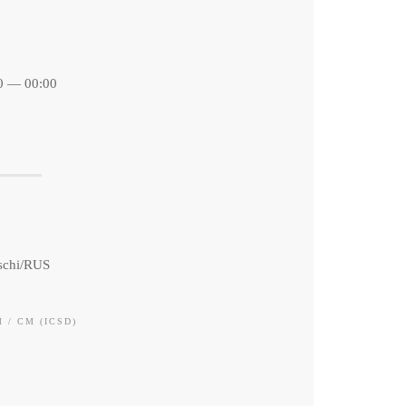
0 — 00:00
schi/RUS
 / CM (ICSD)