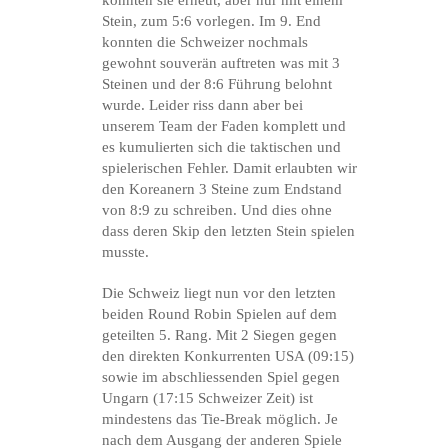
konnten sie erneut, aber nur mit einem
Stein, zum 5:6 vorlegen. Im 9. End
konnten die Schweizer nochmals
gewohnt souverän auftreten was mit 3
Steinen und der 8:6 Führung belohnt
wurde. Leider riss dann aber bei
unserem Team der Faden komplett und
es kumulierten sich die taktischen und
spielerischen Fehler. Damit erlaubten wir
den Koreanern 3 Steine zum Endstand
von 8:9 zu schreiben. Und dies ohne
dass deren Skip den letzten Stein spielen
musste.
Die Schweiz liegt nun vor den letzten
beiden Round Robin Spielen auf dem
geteilten 5. Rang. Mit 2 Siegen gegen
den direkten Konkurrenten USA (09:15)
sowie im abschliessenden Spiel gegen
Ungarn (17:15 Schweizer Zeit) ist
mindestens das Tie-Break möglich. Je
nach dem Ausgang der anderen Spiele