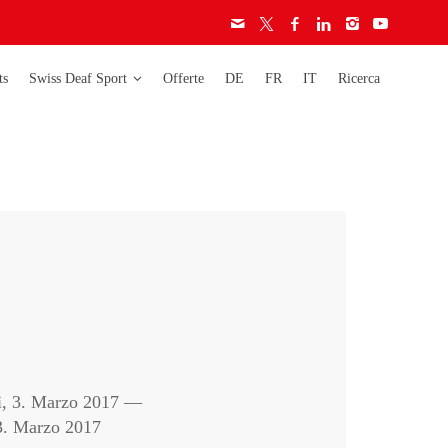
ts
Swiss Deaf Sport
Offerte
DE
FR
IT
Ricerca
era
Deaflympics
Activity
Campionati
Carta etica
mondiali
Licenze
Campionati europei
Audiogramma
Campionati svizzeri
Regolamento
Coppa svizzera
ignore
ì, 3. Marzo 2017 —
ignori
13. Marzo 2017