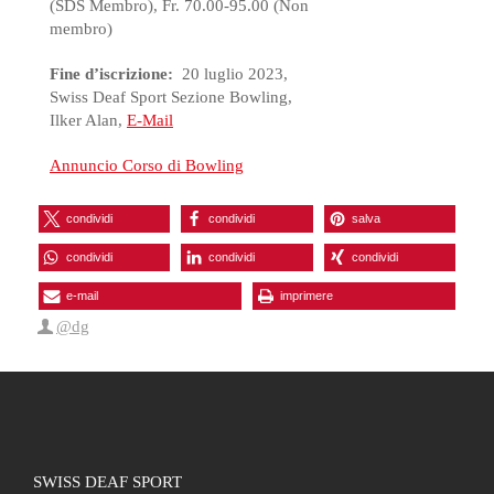
(SDS Membro), Fr. 70.00-95.00 (Non
membro)
Fine d’iscrizione:
20 luglio 2023,
Swiss Deaf Sport Sezione Bowling,
Ilker Alan,
E-Mail
Annuncio Corso di Bowling
condividi
condividi
salva
condividi
condividi
condividi
e-mail
imprimere
@dg
SWISS DEAF SPORT