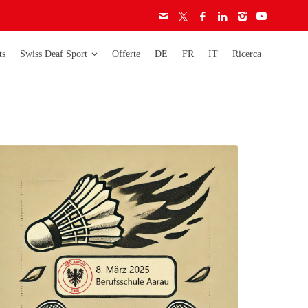
ts
Swiss Deaf Sport
Offerte
DE
FR
IT
Ricerca
era
Deaflympics
Activity
Campionati
Carta etica
mondiali
Licenze
Campionati europei
Audiogramma
Campionati svizzeri
Regolamento
Coppa svizzera
ignore
ignori