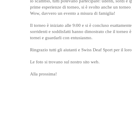
lo scambio, tutti potevano partecipare: udenti, sordi e i
prime esperienze di torneo, si è svolto anche un torneo 
Wow, davvero un evento a misura di famiglia!
Il torneo è iniziato alle 9:00 e si è concluso esattamente
sorridenti e soddisfatti hanno dimostrato che il torneo è
tornei e guardarli con entusiasmo.
Ringrazio tutti gli aiutanti e Swiss Deaf Sport per il lor
Le foto si trovano sul nostro sito web.
Alla prossima!