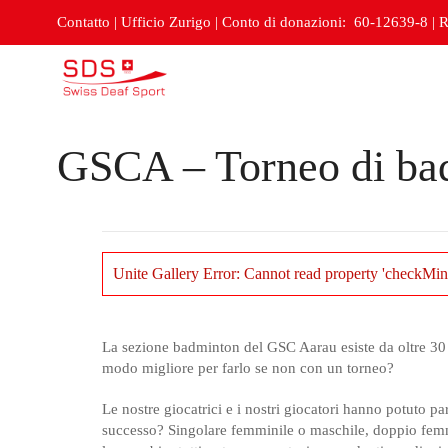
Contatto
|
Ufficio Zurigo
|
Conto di donazioni: 60-12639-8
|
R
GSCA – Torneo di ba
Unite Gallery Error: Cannot read property 'checkMin
La sezione badminton del GSC Aarau esiste da oltre 30
modo migliore per farlo se non con un torneo?
Le nostre giocatrici e i nostri giocatori hanno potuto pa
successo? Singolare femminile o maschile, doppio femmi