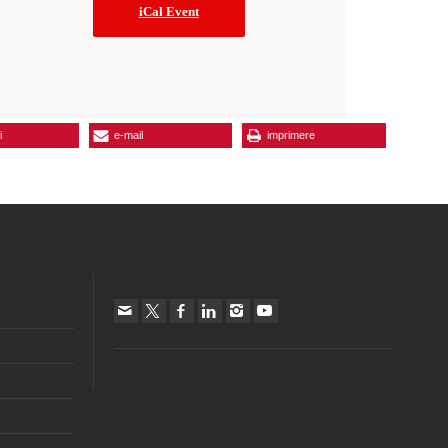
iCal Event
i
e-mail
imprimere