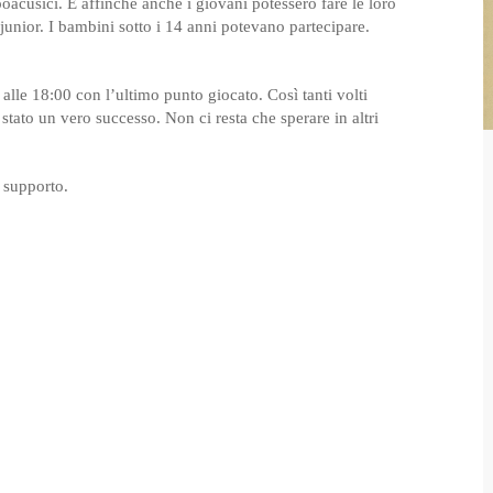
poacusici. E affinché anche i giovani potessero fare le loro
junior. I bambini sotto i 14 anni potevano partecipare.
Padel
Sci Alpino
 alle 18:00 con l’ultimo punto giocato. Così tanti volti
Snowboard
 stato un vero successo. Non ci resta che sperare in altri
Tennis
o supporto.
Tiro