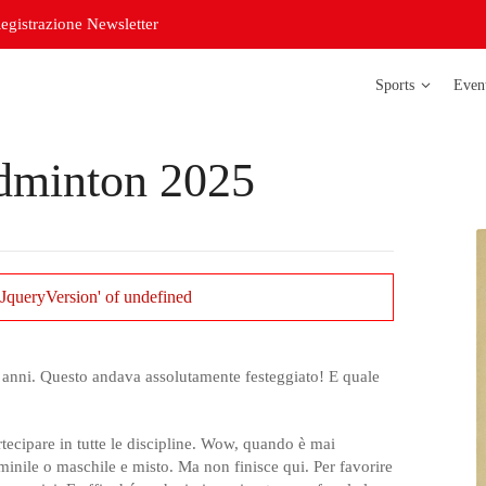
egistrazione Newsletter
Sports
Even
dminton 2025
Atletica legg
Badminton
Bowling
JqueryVersion' of undefined
Corso di
orientazione
Curling
 anni. Questo andava assolutamente festeggiato! E quale
Futsal delle s
Futsal delle s
rtecipare in tutte le discipline. Wow, quando è mai
nile o maschile e misto. Ma non finisce qui. Per favorire
Judo