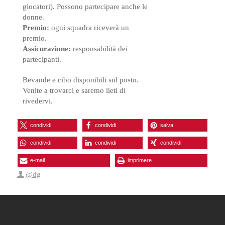
giocatori). Possono partecipare anche le
donne.
Premio:
ogni squadra riceverà un
premio.
Assicurazione:
responsabilità dei
partecipanti.
Bevande e cibo disponibili sul posto.
Venite a trovarci e saremo lieti di
rivedervi.
condividi
condividi
salva
condividi
condividi
condividi
e-mail
imprimere
@dg