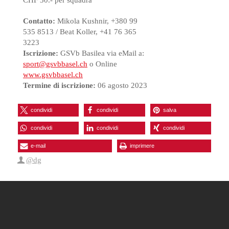
Contatto:
Mikola Kushnir, +380 99
535 8513 / Beat Koller, +41 76 365
3223
Iscrizione:
GSVb Basilea via eMail a:
sport@gsvbbasel.ch
o Online
www.gsvbbasel.ch
Termine di iscrizione:
06 agosto 2023
condividi
condividi
salva
condividi
condividi
condividi
e-mail
imprimere
@dg