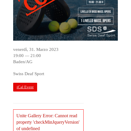
venerdì, 31. Marzo 2023
19:00 — 21:00
Baden/AG
Swiss Deaf Sport
iCal Event
Unite Gallery Error: Cannot read
property 'checkMinJqueryVersion'
of undefined