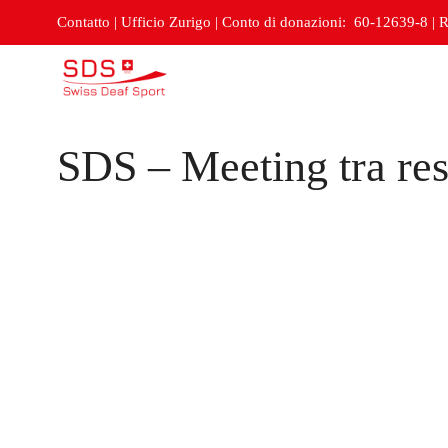
Contatto
|
Ufficio Zurigo
|
Conto di donazioni: 60-12639-8
|
R
SDS – Meeting tra resp