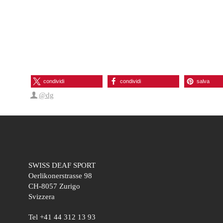
condividi
condividi
salva
@dg
SWISS DEAF SPORT
Oerlikonerstrasse 98
CH-8057 Zurigo
Svizzera
Tel +41 44 312 13 93