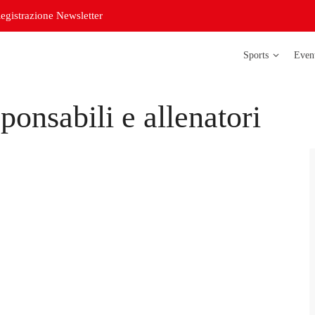
egistrazione Newsletter
Sports
Even
onsabili e allenatori
Atletica legg
Badminton
Bowling
Corso di
orientazione
Curling
Futsal delle s
Futsal delle s
Judo