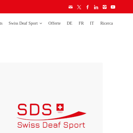
ts
Swiss Deaf Sport
Offerte
DE
FR
IT
Ricerca
era
Deaflympics
Activity
Campionati
Carta etica
mondiali
Licenze
Campionati europei
Audiogramma
Campionati svizzeri
Regolamento
Coppa svizzera
ignore
ignori