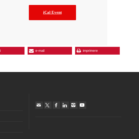
iCal Event
i
e-mail
imprimere