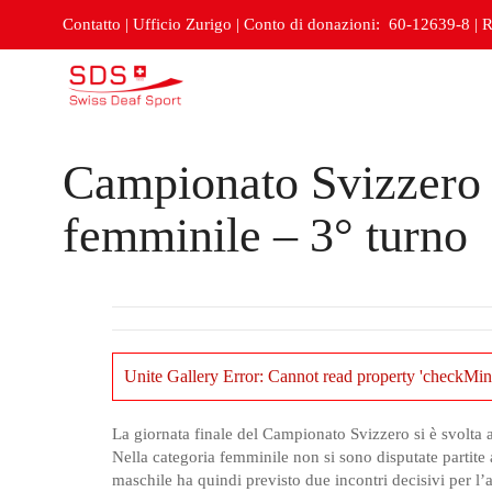
Contatto
|
Ufficio Zurigo
|
Conto di donazioni: 60-12639-8
|
R
Campionato Svizzero 
femminile – 3° turno
Unite Gallery Error: Cannot read property 'checkMin
La giornata finale del Campionato Svizzero si è svolta
Nella categoria femminile non si sono disputate partite
maschile ha quindi previsto due incontri decisivi per l’a