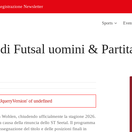
egistrazione Newsletter
Sports
Even
di Futsal uomini & Parti
Atletica legg
Badminton
Bowling
Corso di
orientazione
Curling
JqueryVersion' of undefined
Futsal delle s
 a Wohlen, chiudendo ufficialmente la stagione 2026.
Futsal delle s
 a causa della rinuncia dello ST Seetal. Il programma
ssegnazione del titolo e delle posizioni finali in
Judo