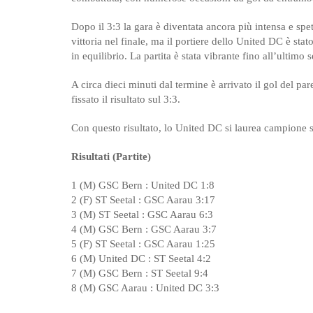
Dopo il 3:3 la gara è diventata ancora più intensa e spe
vittoria nel finale, ma il portiere dello United DC è stat
in equilibrio. La partita è stata vibrante fino all’ultimo
A circa dieci minuti dal termine è arrivato il gol del 
fissato il risultato sul 3:3.
Con questo risultato, lo United DC si laurea campione 
Risultati (Partite)
1 (M) GSC Bern : United DC 1:8
2 (F) ST Seetal : GSC Aarau 3:17
3 (M) ST Seetal : GSC Aarau 6:3
4 (M) GSC Bern : GSC Aarau 3:7
5 (F) ST Seetal : GSC Aarau 1:25
6 (M) United DC : ST Seetal 4:2
7 (M) GSC Bern : ST Seetal 9:4
8 (M) GSC Aarau : United DC 3:3