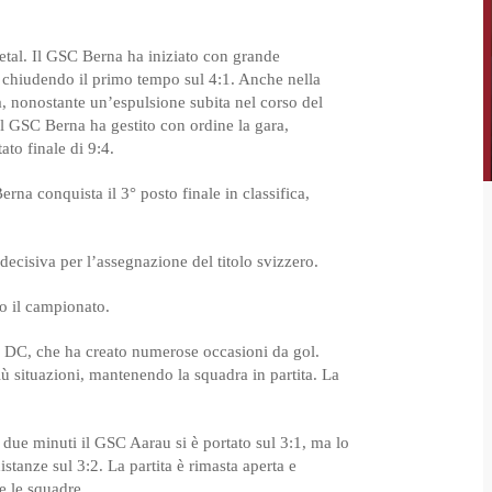
Padel
etal. Il GSC Berna ha iniziato con grande
Sci Alpino
 chiudendo il primo tempo sul 4:1. Anche nella
ta, nonostante un’espulsione subita nel corso del
Snowboard
l GSC Berna ha gestito con ordine la gara,
to finale di 9:4.
Tennis
Tiro
erna conquista il 3° posto finale in classifica,
 decisiva per l’assegnazione del titolo svizzero.
o il campionato.
ed DC, che ha creato numerose occasioni da gol.
iù situazioni, mantenendo la squadra in partita. La
 due minuti il GSC Aarau si è portato sul 3:1, ma lo
anze sul 3:2. La partita è rimasta aperta e
 le squadre.