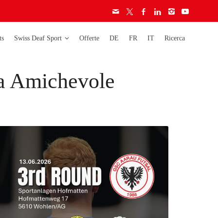
ts
Swiss Deaf Sport
Offerte
DE
FR
IT
Ricerca
ta Amichevole
era
Deaflympics
Activity
Campionati
Carta etica
mondiali
Licenze
Campionati europei
Audiogramma
Campionati svizzeri
Regolamento
Coppa svizzera
ignore
ignori