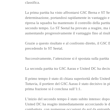
classifica.
La prima partita ha visto affrontarsi GSC Berna e ST Se
determinazione, portandosi rapidamente in vantaggio e
ripresa la squadra ha mantenuto il controllo della parti
secondo tempo. Lo ST Seetal ha provato a reagire, ma i
aumentando progressivamente il vantaggio fino al risulta
Grazie a questo risultato e al confronto diretto, il GSC B
precedendo lo ST Seetal.
Successivamente, l’attenzione si è spostata sulla partita
La seconda partita tra GSC Aarau e United DC ha decis
Il primo tempo è stato di chiara superiorità dello Unit
Tuttavia, il portiere del GSC Aarau è stato decisivo in p
prima frazione si è conclusa sull’1:1.
L’inizio del secondo tempo è stato subito intenso: dopo
United DC ha reagito immediatamente accorciando le dist
combattuta, con numerose occasioni da gol da entrambe