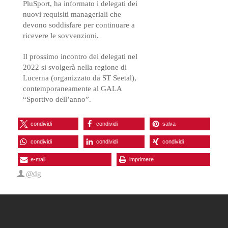
PluSport, ha informato i delegati dei
nuovi requisiti manageriali che
devono soddisfare per continuare a
ricevere le sovvenzioni.
Il prossimo incontro dei delegati nel
2022 si svolgerà nella regione di
Lucerna (organizzato da ST Seetal),
contemporaneamente al GALA
“Sportivo dell’anno”.
condividi
condividi
salva
condividi
condividi
condividi
e-mail
imprimere
@dg