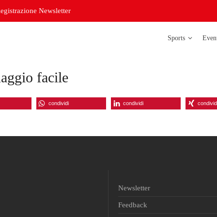
egistrazione Newsletter
Sports
Even
ggio facile
Atletica legg
Badminton
condividi
condividi
condivid
Bowling
Corso di
orientazione
Curling
Futsal delle s
Newsletter
Futsal delle s
Feedback
Judo