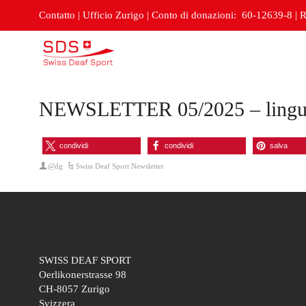
Contatto
|
Ufficio Zurigo
|
Conto di donazioni: 60-12639-8
|
R
NEWSLETTER 05/2025 – lingua
condividi
condividi
salva
@dg
Swiss Deaf Sport Newsletter
SWISS DEAF SPORT
Oerlikonerstrasse 98
CH-8057 Zurigo
Svizzera