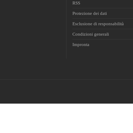
RSS
Padel
Protezione dei dati
Sci Alpino
Esclusione di responsabilità
Snowboard
Condizioni generali
Tennis
Impronta
Tiro