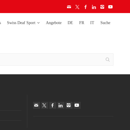
s
Swiss Deaf Sport
Angebote
DE
FR
IT
Suche
Deaflympics
Activity
Weltmeisterschaften
Ethik-Charta
Lizenzen
Europameisterschaften
Audiogramm
Richtlinien
Schweizermeisterschaften
Schweizer Cup
auf