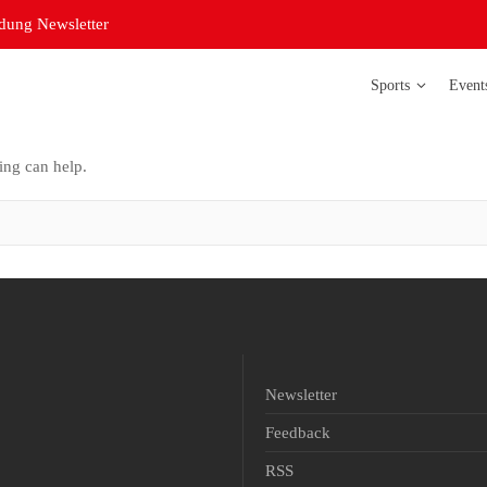
ung Newsletter
Sports
Event
ing can help.
Badminton
Bowling
Curling
Futsal Damen
Futsal Herren
Judo
Newsletter
Leichtathletik
Feedback
Orientierungsl
RSS