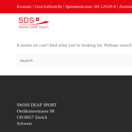
Kontakt
|
Geschäftsstelle
|
Spendenkonto: 60-12639-8
|
Anmeld
It seems we can’t find what you’re looking for. Perhaps search
SWISS DEAF SPORT
Oerlikonerstrasse 98
CH-8057 Zürich
Schweiz