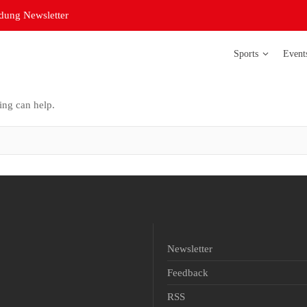
ung Newsletter
Sports
Event
ing can help.
Badminton
Bowling
Curling
Futsal Damen
Futsal Herren
Judo
Newsletter
Leichtathletik
Feedback
Orientierungsl
RSS