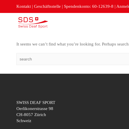
Kontakt
|
Geschäftsstelle
|
Spendenkonto: 60-12639-8
|
Anmeld
It seems we can’t find what you’re looking for. Perhaps search
SWISS DEAF SPORT
Oerlikonerstrasse 98
CH-8057 Zürich
Schweiz