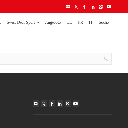
s
Swiss Deaf Sport
Angebote
DE
FR
IT
Suche
Deaflympics
Activity
Weltmeisterschaften
Ethik-Charta
Lizenzen
Europameisterschaften
Audiogramm
Richtlinien
Schweizermeisterschaften
Schweizer Cup
auf