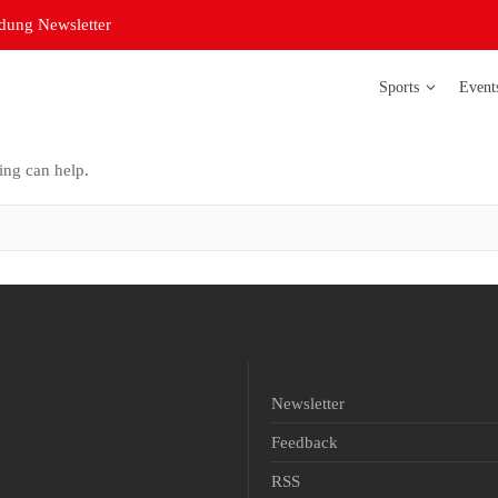
ung Newsletter
Sports
Event
ing can help.
Badminton
Bowling
Curling
Futsal Damen
Futsal Herren
Judo
Newsletter
Leichtathletik
Feedback
Orientierungsl
RSS