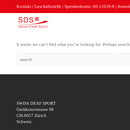
Kontakt
|
Geschäftsstelle
|
Spendenkonto: 60-12639-8
|
Anmeld
It seems we can’t find what you’re looking for. Perhaps search
SWISS DEAF SPORT
Oerlikonerstrasse 98
CH-8057 Zürich
Schweiz