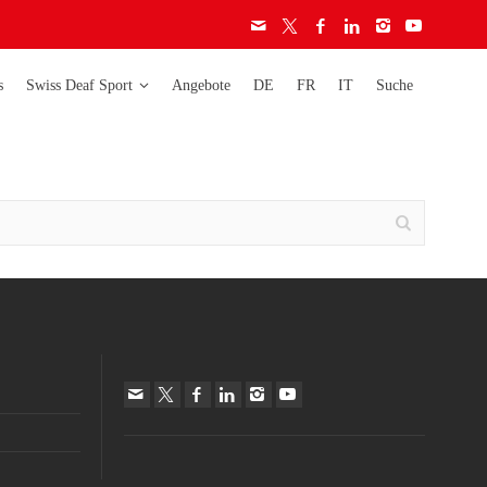
s
Swiss Deaf Sport
Angebote
DE
FR
IT
Suche
Deaflympics
Activity
Weltmeisterschaften
Ethik-Charta
Lizenzen
Europameisterschaften
Audiogramm
Richtlinien
Schweizermeisterschaften
Schweizer Cup
auf