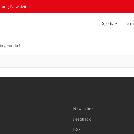
ung Newsletter
Sports
Event
ing can help.
Badminton
Bowling
Curling
Futsal Damen
Futsal Herren
Judo
Newsletter
Leichtathletik
Feedback
Orientierungsl
RSS