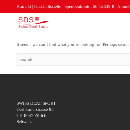
Kontakt
|
Geschäftsstelle
|
Spendenkonto: 60-12639-8
|
Anmeld
It seems we can’t find what you’re looking for. Perhaps search
SWISS DEAF SPORT
Oerlikonerstrasse 98
CH-8057 Zürich
Schweiz