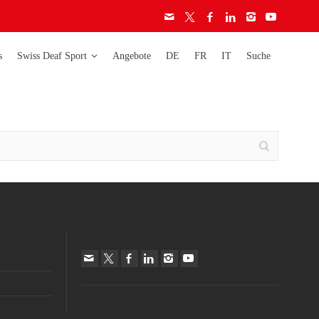
s
Swiss Deaf Sport
Angebote
DE
FR
IT
Suche
Deaflympics
Activity
Weltmeisterschaften
Ethik-Charta
Lizenzen
Europameisterschaften
Audiogramm
Richtlinien
Schweizermeisterschaften
Schweizer Cup
auf