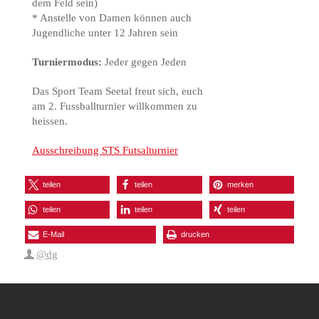
dem Feld sein)
* Anstelle von Damen können auch
Jugendliche unter 12 Jahren sein
Turniermodus:
Jeder gegen Jeden
Das Sport Team Seetal freut sich, euch
am 2. Fussballturnier willkommen zu
heissen.
Ausschreibung STS Futsalturnier
teilen
teilen
merken
teilen
teilen
teilen
E-Mail
drucken
@dg