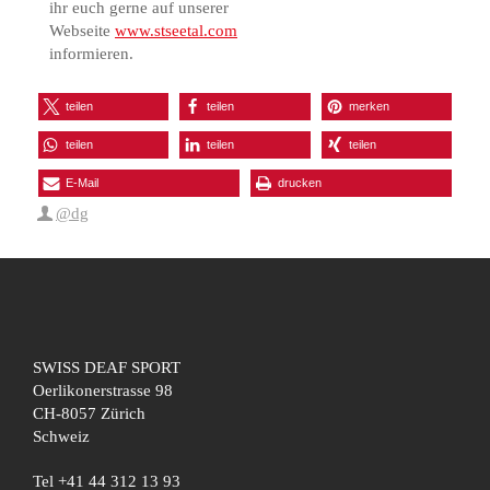
ihr euch gerne auf unserer
Webseite
www.stseetal.com
informieren.
teilen
teilen
merken
teilen
teilen
teilen
E-Mail
drucken
@dg
SWISS DEAF SPORT
Oerlikonerstrasse 98
CH-8057 Zürich
Schweiz
Tel +41 44 312 13 93