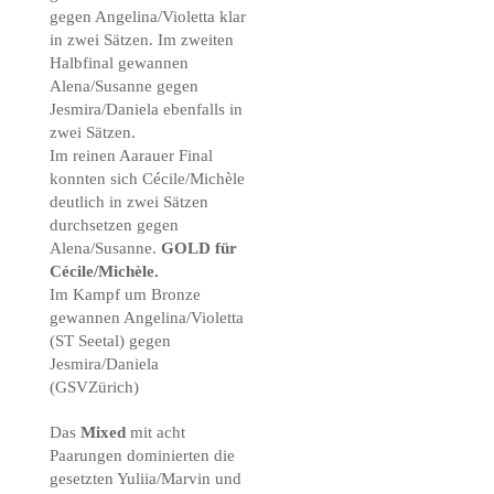
gegen Angelina/Violetta klar
in zwei Sätzen. Im zweiten
Halbfinal gewannen
Alena/Susanne gegen
Jesmira/Daniela ebenfalls in
zwei Sätzen.
Im reinen Aarauer Final
konnten sich Cécile/Michèle
deutlich in zwei Sätzen
durchsetzen gegen
Alena/Susanne.
GOLD für
Cécile/Michèle.
Im Kampf um Bronze
gewannen Angelina/Violetta
(ST Seetal) gegen
Jesmira/Daniela
(GSVZürich)
Das
Mixed
mit acht
Paarungen dominierten die
gesetzten Yuliia/Marvin und