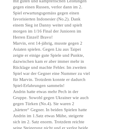
mit guten und kämpferischen Leistungen
gegen einen Russen, verlor dann im 2.
Spiel erwartungsgemäss gegen einen
favorisierten Indonesier (No.2). Dank
einem Sieg ist Danny weiter und spielt
morgen im 1/16 Final der Junioren im
Herren Einzel! Bravo!
Marvin, erst 14-jährig, musste gegen 2
Asiaten spielen. Gegen Liu aus Taipei
zeigte er einige gute Spiele und Punkte,
dazwischen kam er aber immer mehr in
Rücklage und machte Fehler. Im zweiten
Spiel war der Gegner eine Nummer zu viel
für Marvin. Trotzdem konnte er dadurch
Spiel-Erfahrungen sammeln!
Andrin hatte etwas mehr Pech in der
Gruppe. Sowohl gegen Ukrainer wie auch
gegen Türken (No.4). Sie waren 2
„härtere“ Gegner. In beiden Spielen hatte
Andrin im 1.Satz etwas Mühe, steigerte
sich im 2. Satz enorm. Trotzdem reichte
seine Steigerung nicht und er verlor beide