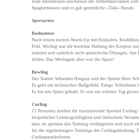
Zum Abendessen erschienen die Teilnehmer:innen zufri
Spaghettiessen und es gab gemütliche «Talk» Runde.
Sportarten
Badminton
Nach einem kurzen Warm-Up mit Einlaufen, Kraftübung
Feld. Wichtig war die korrekte Haltung des Körpers un
trainiert und natürlich auch spielerische Übungen. Am
fehlen. Das Wichtigste aber war der Spass!
Bowling
Der Trainer Sebastien Hingray und der Spieler Reto Sc
Es geht um technisches Ballgefühl. Einige Teilnehmer h
Es hat uns Spass gehabt. Es war ein schöner Tag gewes
Curling
15 Personen durften die faszinierende Sportart Curlin
körperlicher Leistungsfähigkeit und taktischem Verstän
dass sie spontan das Training verlängerten und noch ein
für die regelmässigen Trainings der Curlingabteilung. 
CurlingspielerInnen.