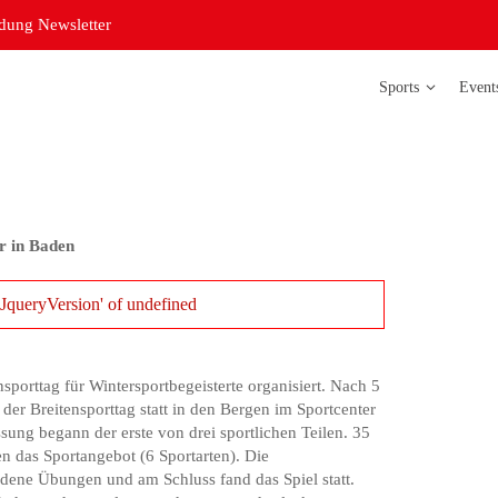
ung Newsletter
Sports
Event
Badminton
Bowling
r in Baden
Curling
JqueryVersion' of undefined
Futsal Damen
Futsal Herren
porttag für Wintersportbegeisterte organisiert. Nach 5
Judo
r Breitensporttag statt in den Bergen im Sportcenter
sung begann der erste von drei sportlichen Teilen. 35
Leichtathletik
n das Sportangebot (6 Sportarten). Die
Orientierungsl
iedene Übungen und am Schluss fand das Spiel statt.