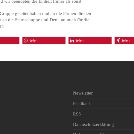
ir beendeten die Einheit früher als sonst.
 Gruppe geleitet haben und an die Firmen die den
k an die Sternschuppe und Denk an mich für die
er.
teilen
teilen
teilen
Newsletter
Feedback
RSS
Datenschutzerklärung