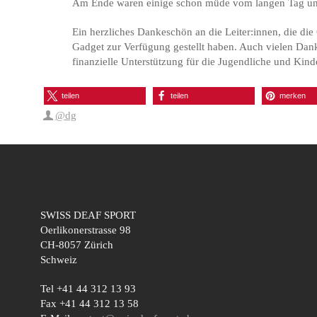
Am Ende waren einige schon müde vom langen Tag und w
Ein herzliches Dankeschön an die Leiter:innen, die die
Gadget zur Verfügung gestellt haben. Auch vielen Dan
finanzielle Unterstützung für die Jugendliche und Kind
teilen
teilen
merken
@dg
SWISS DEAF SPORT
Oerlikonerstrasse 98
CH-8057 Zürich
Schweiz
Tel +41 44 312 13 93
Fax +41 44 312 13 58