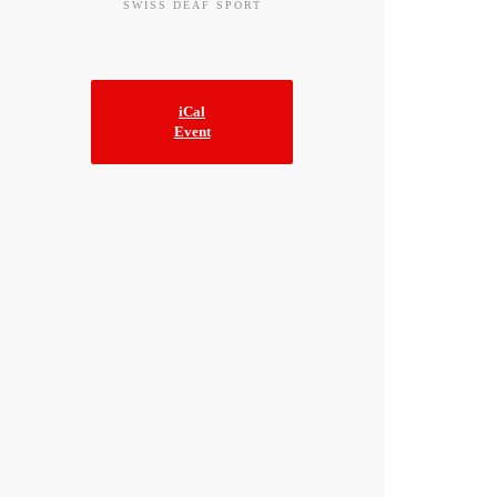
SWISS DEAF SPORT
iCal
Event