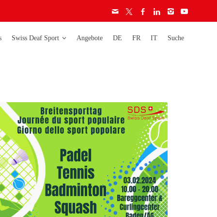
s
Swiss Deaf Sport
Angebote
DE
FR
IT
Suche
Deaflympics
Activity
Weltmeisterschaften
Ethik-Charta
Lizenzen
Europameisterschaften
Audiogramm
Richtlinien
Schweizermeisterschaften
Schweizer Cup
auf