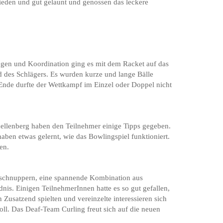
eden und gut gelaunt und genossen das leckere
Padel
Schiessen
Ski Alpin
Snowboard
en und Koordination ging es mit dem Racket auf das
d des Schlägers. Es wurden kurze und lange Bälle
 Ende durfte der Wettkampf im Einzel oder Doppel nicht
hellenberg haben den Teilnehmer einige Tipps gegeben.
aben etwas gelernt, wie das Bowlingspiel funktioniert.
en.
g schnuppern, eine spannende Kombination aus
dnis. Einigen TeilnehmerInnen hatte es so gut gefallen,
 Zusatzend spielten und vereinzelte interessieren sich
Toll. Das Deaf-Team Curling freut sich auf die neuen