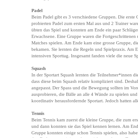
Padel
Beim Padel gibt es 3 verschiedene Gruppen. Die erste 
probierten Padel zum ersten Mal aus und 2 Trainer war
übten das Spiel und konnten am Ende ein paar Schläg
Erwachsene. Eine Gruppe waren die Fortgeschrittenen u
Matches spielen. Am Ende kam eine grosse Gruppe, die
bekamen. Sie lernten die Regeln und Spielpraxis. Am
intensiven Sporttag. Insgesamt fanden viele die neue Sp
Squash
In der Sportart Squash lernten die Teilnehmer*innen di
dass diese beim Squash relativ kompliziert sind. Desh
angepasst. Der Spass und die Bewegung sollten im Vor
ausprobieren, die Bälle an alle 4 Wände zu spielen und 
koordinativ herausfordernde Sportart. Jedoch hatten al
Tennis
Beim Tennis kam zuerst die kleine Gruppe, die zum erst
und dann konnten sie das Spiel kennen lernen. Am Ende 
Gruppe konnten einige schon Tennis spielen, also haben