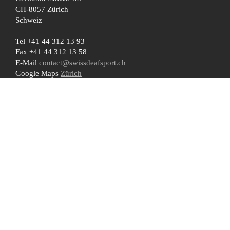
CH-8057 Zürich
Schweiz
Tel +41 44 312 13 93
Fax +41 44 312 13 58
E-Mail
contact@swissdeafsport.ch
Google Maps
Zürich
Öffnungszeiten
Newsletter
Feedback
RSS
Datenschutzerklärung
Haftungsausschluss