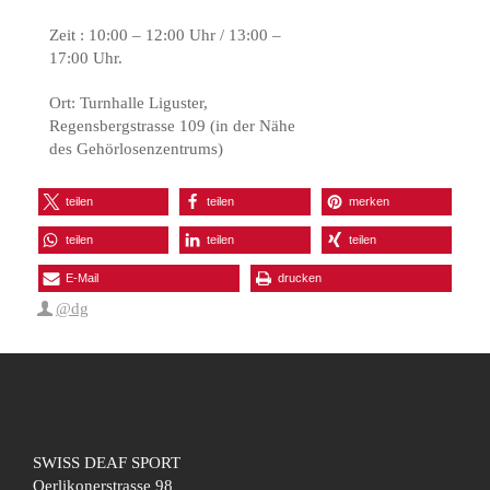
Zeit : 10:00 – 12:00 Uhr / 13:00 –
17:00 Uhr.
Ort: Turnhalle Liguster,
Regensbergstrasse 109 (in der Nähe
des Gehörlosenzentrums)
teilen
teilen
merken
teilen
teilen
teilen
E-Mail
drucken
@dg
SWISS DEAF SPORT
Oerlikonerstrasse 98