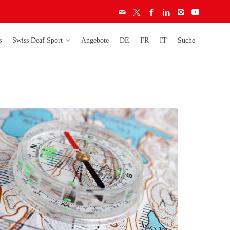
s
Swiss Deaf Sport
Angebote
DE
FR
IT
Suche
Deaflympics
Activity
Weltmeisterschaften
Ethik-Charta
Lizenzen
Europameisterschaften
Audiogramm
Richtlinien
Schweizermeisterschaften
Schweizer Cup
auf