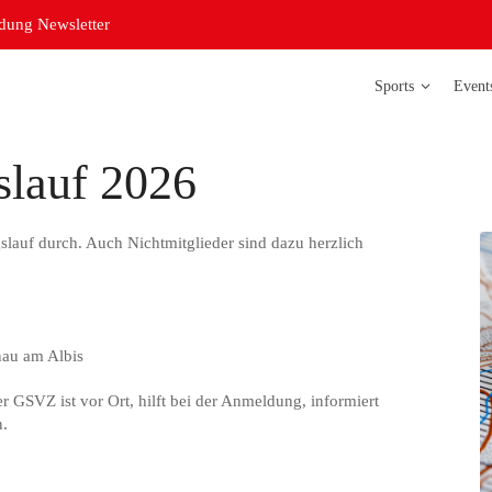
ung Newsletter
Sports
Event
slauf 2026
Badminton
Bowling
slauf durch. Auch Nichtmitglieder sind dazu herzlich
Curling
Futsal Damen
Futsal Herren
nau am Albis
Judo
 GSVZ ist vor Ort, hilft bei der Anmeldung, informiert
n.
Leichtathletik
Orientierungsl