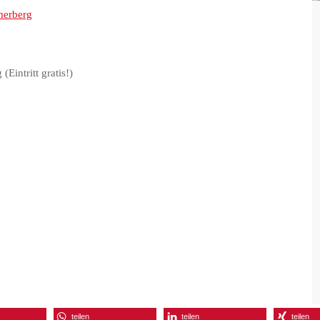
Padel
erberg
Schiessen
Ski Alpin
Eintritt gratis!)
Snowboard
teilen
teilen
teilen