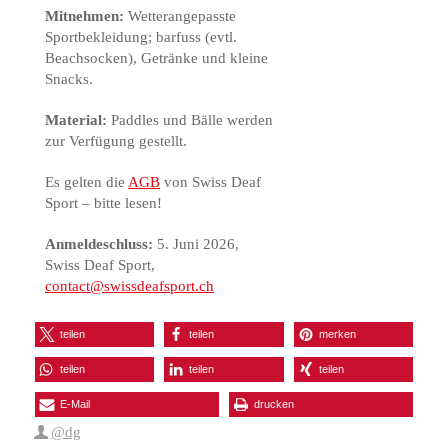
Mitnehmen:
Wetterangepasste
Sportbekleidung; barfuss (evtl.
Beachsocken), Getränke und kleine
Snacks.
Material:
Paddles und Bälle werden
zur Verfügung gestellt.
Es gelten die
AGB
von Swiss Deaf
Sport – bitte lesen!
Anmeldeschluss:
5. Juni 2026,
Swiss Deaf Sport,
contact@swissdeafsport.ch
teilen
teilen
merken
teilen
teilen
teilen
E-Mail
drucken
@dg