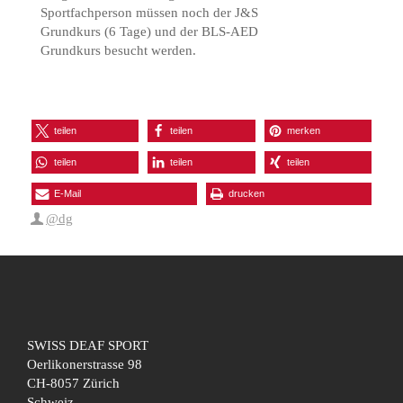
Sportfachperson müssen noch der J&S
Grundkurs (6 Tage) und der BLS-AED
Grundkurs besucht werden.
teilen
teilen
merken
teilen
teilen
teilen
E-Mail
drucken
@dg
SWISS DEAF SPORT
Oerlikonerstrasse 98
CH-8057 Zürich
Schweiz