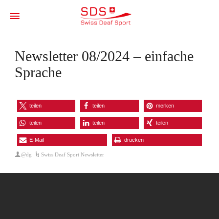
Newsletter 08/2024 – einfache
Sprache
teilen
teilen
merken
teilen
teilen
teilen
E-Mail
drucken
@dg
Swiss Deaf Sport Newsletter