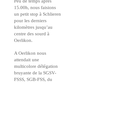
Peu de temps après
15.00h, nous faisions
un petit stop à Schlieren
pour les derniers
kilomètres jusqu’au
centre des sourd à
Oerlikon.
A Oerlikon nous
attendait une
multicolore délégation
bruyante de la SGSV-
FSSS, SGB-FSS, du
Service de consultation,
Sichtbar et de l’église
des sourds. Pierrot et
Guide arrivaient et
étaient fatigués mais
très heureux . Chapeau
de leur performance de
plus de 130km. Lors du
barbecue, Rolf Birchler,