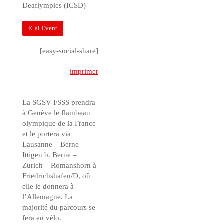
Deaflympics (ICSD)
iCal Event
[easy-social-share]
imprimer
La SGSV-FSSS prendra
à Genève le flambeau
olympique de la France
et le portera via
Lausanne – Berne –
Ittigen b. Berne –
Zurich – Romanshorn à
Friedrichshafen/D, oû
elle le donnera à
l’Allemagne. La
majorité du parcours se
fera en vélo.