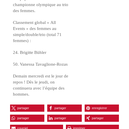
championne olympique au trio
des femmes.
Classement global « All
Events » des femmes au
simple/double/trio (total 71
femmes) :
24. Brigitte Bühler
50. Vanessa Tavaglione-Rozas
Demain mercredi est le jour de
repos ! Dès le jeudi, on
continuera avec l’équipe des
hommes.
partager
partager
enregistrer
partager
partager
partager
courriel
imprimer