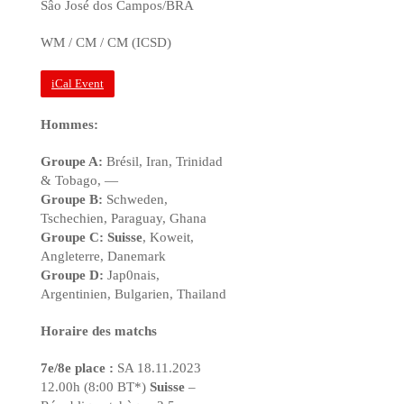
Sâo José dos Campos/BRA
WM / CM / CM (ICSD)
iCal Event
Hommes:
Groupe A:
Brésil, Iran, Trinidad
& Tobago, —
Groupe B:
Schweden,
Tschechien, Paraguay, Ghana
Groupe C:
Suisse
, Koweit,
Angleterre, Danemark
Groupe D:
Jap0nais,
Argentinien, Bulgarien, Thailand
Horaire des matchs
7e/8e place :
SA 18.11.2023
12.00h (8:00 BT*)
Suisse
–