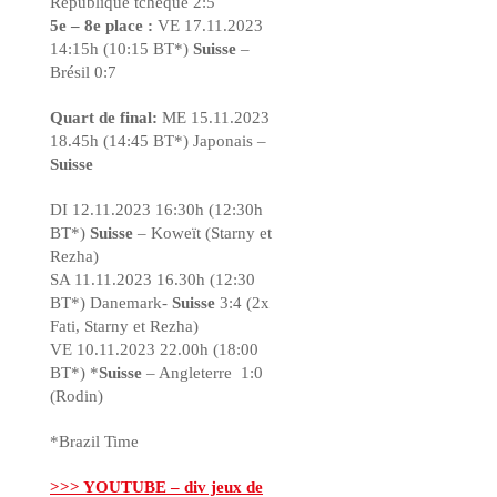
République tchèque 2:5
5e – 8e place :
VE 17.11.2023
14:15h (10:15 BT*)
Suisse
–
Brésil 0:7
Quart de final:
ME 15.11.2023
18.45h (14:45 BT*) Japonais –
Suisse
DI 12.11.2023 16:30h (12:30h
BT*)
Suisse
– Koweït
(Starny et
Rezha)
SA 11.11.2023 16.30h (12:30
BT*) Danemark-
Suisse
3:4 (2x
Fati, Starny et Rezha)
VE 10.11.2023 22.00h (18:00
BT*) *
Suisse
– Angleterre
1:0
(Rodin)
*Brazil Time
>>> YOUTUBE – div jeux de