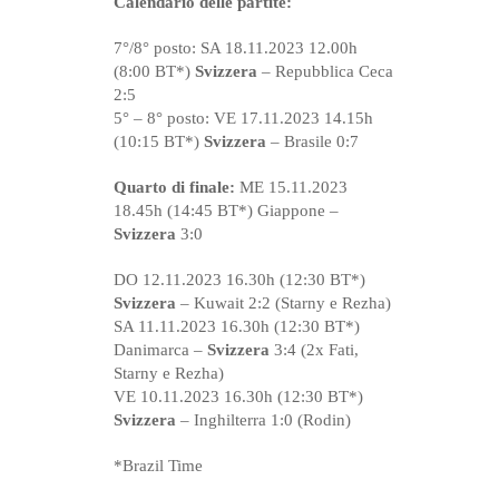
Calendario delle partite:
7°/8° posto: SA 18.11.2023 12.00h
(8:00 BT*)
Svizzera
– Repubblica Ceca
2:5
5° – 8° posto: VE 17.11.2023 14.15h
(10:15 BT*)
Svizzera
– Brasile 0:7
Quarto di finale:
ME 15.11.2023
18.45h (14:45 BT*) Giappone –
Svizzera
3:0
DO 12.11.2023 16.30h (12:30 BT*)
Svizzera
– Kuwait 2:2 (Starny e Rezha)
SA 11.11.2023 16.30h (12:30 BT*)
Danimarca –
Svizzera
3:4 (2x Fati,
Starny e Rezha)
VE 10.11.2023 16.30h (12:30 BT*)
Svizzera
– Inghilterra 1:0 (Rodin)
*Brazil Time