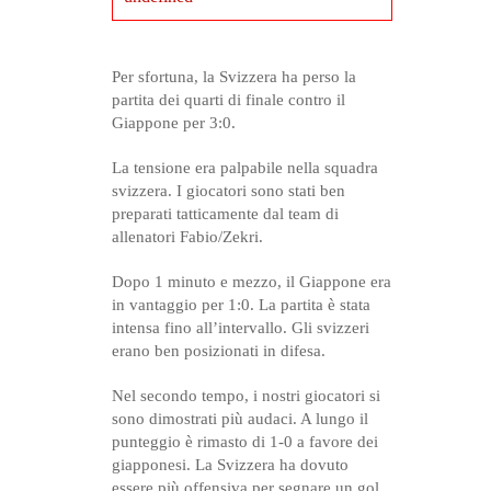
Per sfortuna, la Svizzera ha perso la
partita dei quarti di finale contro il
Giappone per 3:0.
La tensione era palpabile nella squadra
svizzera. I giocatori sono stati ben
preparati tatticamente dal team di
allenatori Fabio/Zekri.
Dopo 1 minuto e mezzo, il Giappone era
in vantaggio per 1:0. La partita è stata
intensa fino all’intervallo. Gli svizzeri
erano ben posizionati in difesa.
Nel secondo tempo, i nostri giocatori si
sono dimostrati più audaci. A lungo il
punteggio è rimasto di 1-0 a favore dei
giapponesi. La Svizzera ha dovuto
essere più offensiva per segnare un gol.