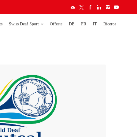
ts
Swiss Deaf Sport
Offerte
DE
FR
IT
Ricerca
era
Deaflympics
Activity
Campionati
Carta etica
mondiali
Licenze
Campionati europei
Audiogramma
Campionati svizzeri
Regolamento
Coppa svizzera
ignore
ignori