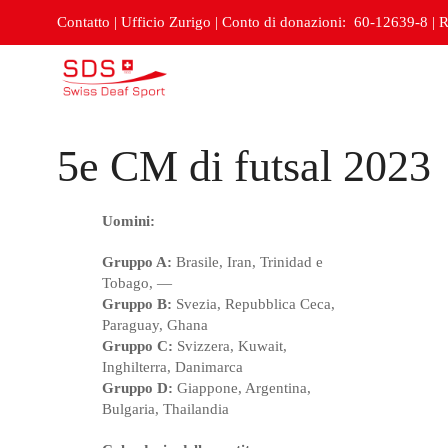
Contatto
|
Ufficio Zurigo
|
Conto di donazioni: 60-12639-8
|
R
5e CM di futsal 2023
Uomini:
Gruppo A:
Brasile, Iran, Trinidad e
Tobago, —
Gruppo B:
Svezia, Repubblica Ceca,
Paraguay, Ghana
Gruppo C:
Svizzera, Kuwait,
Inghilterra, Danimarca
Gruppo D:
Giappone, Argentina,
Bulgaria, Thailandia