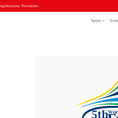
egistrazione Newsletter
Sports
Even
Atletica legg
Badminton
Bowling
Corso di
orientazione
Curling
Futsal delle s
Futsal delle s
Judo