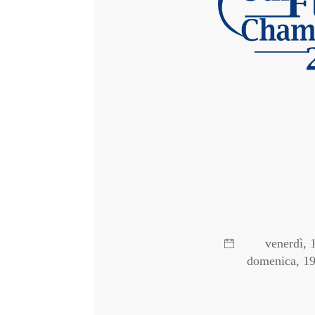
Padel
Sci Alpino
Snowboard
Tennis
Tiro
venerdì,
domenica, 1