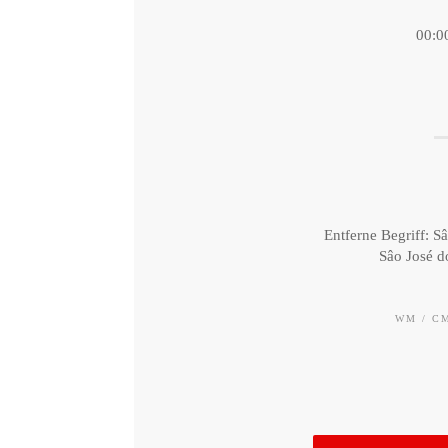
00:0
Entferne Begriff: 
Sâo José 
WM / CM