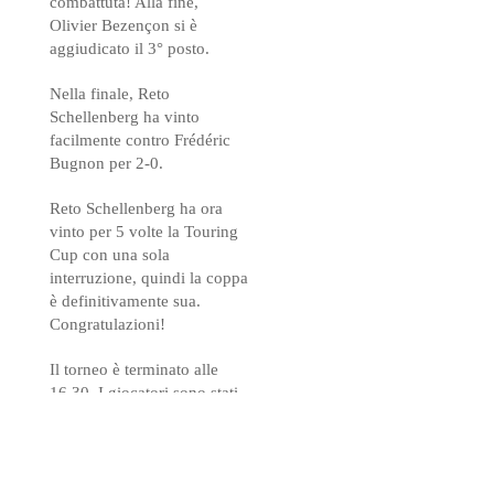
combattuta! Alla fine,
Olivier Bezençon si è
aggiudicato il 3° posto.
Nella finale, Reto
Schellenberg ha vinto
facilmente contro Frédéric
Bugnon per 2-0.
Reto Schellenberg ha ora
vinto per 5 volte la Touring
Cup con una sola
interruzione, quindi la coppa
è definitivamente sua.
Congratulazioni!
Il torneo è terminato alle
16.30. I giocatori sono stati
premiati con trofei e
diplomi. È stata una bella
giornata. Tutti erano molto
soddisfatti delle loro