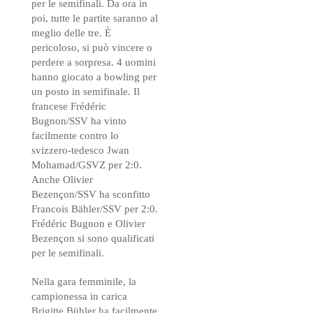
per le semifinali. Da ora in
poi, tutte le partite saranno al
meglio delle tre. È
pericoloso, si può vincere o
perdere a sorpresa. 4 uomini
hanno giocato a bowling per
un posto in semifinale. Il
francese Frédéric
Bugnon/SSV ha vinto
facilmente contro lo
svizzero-tedesco Jwan
Mohamad/GSVZ per 2:0.
Anche Olivier
Bezençon/SSV ha sconfitto
Francois Bähler/SSV per 2:0.
Frédéric Bugnon e Olivier
Bezençon si sono qualificati
per le semifinali.
Nella gara femminile, la
campionessa in carica
Brigitte Bühler ha facilmente