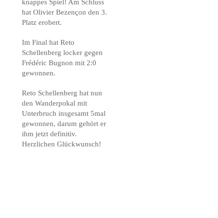
knappes Spiel! Am Schluss
hat Olivier Bezençon den 3.
Platz erobert.
Im Final hat Reto
Schellenberg locker gegen
Frédéric Bugnon mit 2:0
gewonnen.
Reto Schellenberg hat nun
den Wanderpokal mit
Unterbruch insgesamt 5mal
gewonnen, darum gehört er
ihm jetzt definitiv.
Herzlichen Glückwunsch!
Um 16.30 Uhr ist das
Turnier beendet. Die
Spieler:innen wurden mit
Wanderpokalen und
Diplomen geehrt. Es war ein
guter Tag. Alle sind mit