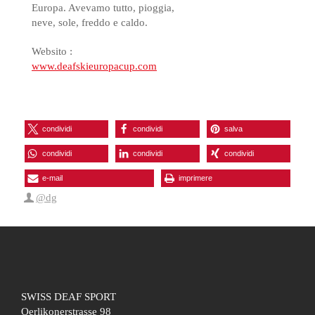
Europa. Avevamo tutto, pioggia,
neve, sole, freddo e caldo.
Websito :
www.deafskieuropacup.com
condividi
condividi
salva
condividi
condividi
condividi
e-mail
imprimere
@dg
SWISS DEAF SPORT
Oerlikonerstrasse 98