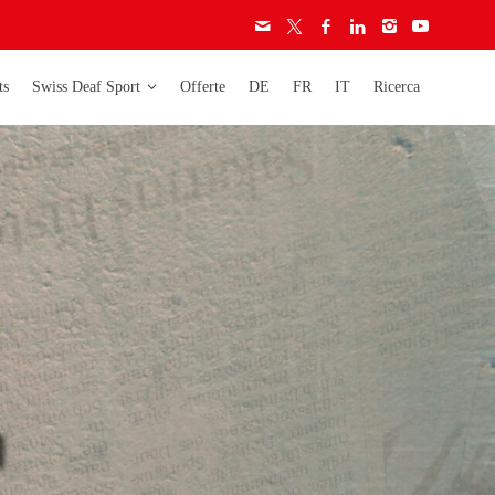
ts
Swiss Deaf Sport
Offerte
DE
FR
IT
Ricerca
era
Deaflympics
Activity
Campionati
Carta etica
mondiali
Licenze
Campionati europei
Audiogramma
Campionati svizzeri
Regolamento
Coppa svizzera
ignore
ignori