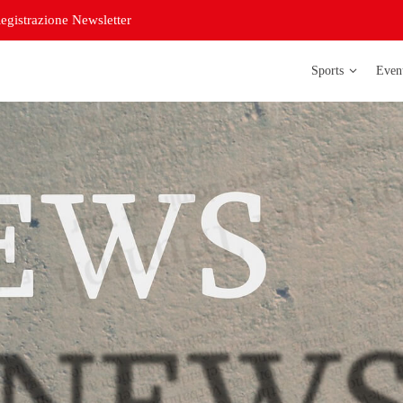
egistrazione Newsletter
Sports
Even
Atletica legg
Badminton
Bowling
Corso di
orientazione
Curling
Futsal delle s
Futsal delle s
Judo