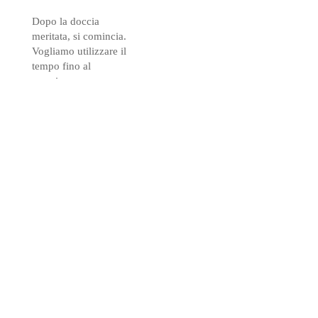
Dopo la doccia
meritata, si comincia.
Vogliamo utilizzare il
tempo fino al
prossimo
allenamento e fare
un piccolo giro nella
città. Tuttavia non
veniamo lontano. I
nostri stomaci
reclamano e
dobbiamo cercare un
ristorante. Decidiamo
di un ristorante “un
po’ nobile„ in un
scantinato. Molto
bello ed i prodotti
alimentari armeni
sono molto deliziosi!
Adattato: Celebriamo