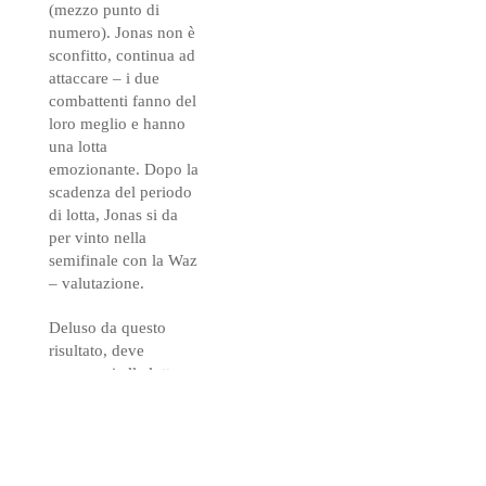
(mezzo punto di
numero). Jonas non è
sconfitto, continua ad
attaccare – i due
combattenti fanno del
loro meglio e hanno
una lotta
emozionante. Dopo la
scadenza del periodo
di lotta, Jonas si da
per vinto nella
semifinale con la Waz
– valutazione.
Deluso da questo
risultato, deve
prepararsi alla lotta
per la medaglia di
bronzo. Dopo 3 ore di
pausa, le gare per i
terzi posti iniziavano