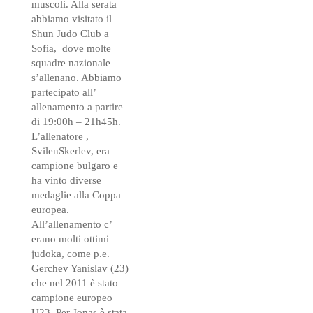
muscoli. Alla serata
abbiamo visitato il
Shun Judo Club a
Sofia, dove molte
squadre nazionale
s’allenano. Abbiamo
partecipato all’
allenamento a partire
di 19:00h – 21h45h.
L’allenatore ,
SvilenSkerlev, era
campione bulgaro e
ha vinto diverse
medaglie alla Coppa
europea.
All’allenamento c’
erano molti ottimi
judoka, come p.e.
Gerchev Yanislav (23)
che nel 2011 è stato
campione europeo
U23. Per Jonas è stata