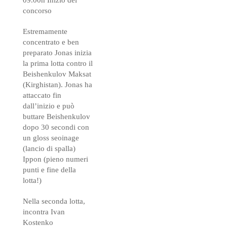
09.00h Inizio del
concorso
Estremamente
concentrato e ben
preparato Jonas inizia
la prima lotta contro il
Beishenkulov Maksat
(Kirghistan). Jonas ha
attaccato fin
dall’inizio e può
buttare Beishenkulov
dopo 30 secondi con
un gloss seoinage
(lancio di spalla)
Ippon (pieno numeri
punti e fine della
lotta!)
Nella seconda lotta,
incontra Ivan
Kostenko