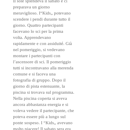
Il sole splendeva il sabato e ci
preparava un giorno
meraviglioso. I“Kids„ potevano
scendere i pendi durante tutto il
giorno. Quattro partecipanti
facevano lo sci per la prima
volta. Apprendevano
rapidamente e con assiduité. Già
nel pomeriggio, si vedevano
montare i partecipanti con
l’ascensore di sci. Il pomeriggio
tutti si incontravano alla merenda
comune e si faceva una
fotografia di gruppo. Dopo il
giorno di pista estenuante, la
piscina si trovava sul programma.
Nella piscina coperta si aveva
ancora abbastanza energia e si
voleva vedere il partecipante, che
poteva essere più a lungo sul
ponte sospeso. I “Kids„ avevano
molto piacere! Il sabato sera era