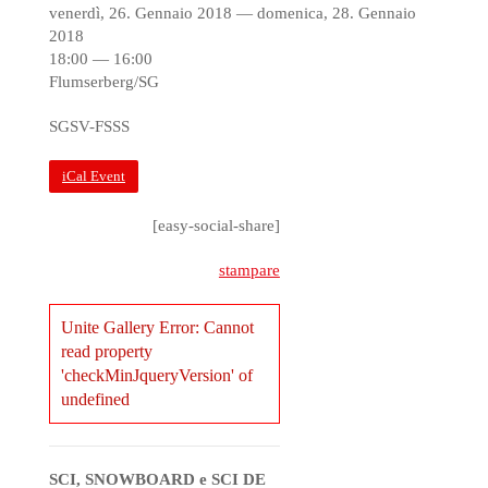
venerdì, 26. Gennaio 2018 — domenica, 28. Gennaio
2018
18:00 — 16:00
Flumserberg/SG
SGSV-FSSS
iCal Event
[easy-social-share]
stampare
Unite Gallery Error: Cannot
read property
'checkMinJqueryVersion' of
undefined
SCI, SNOWBOARD e SCI DE