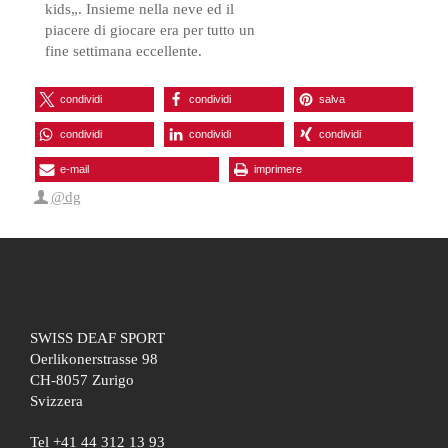
kids„. Insieme nella neve ed il
piacere di giocare era per tutto un
fine settimana eccellente.
condividi
condividi
salva
condividi
condividi
condividi
e-mail
imprimere
@dg
SWISS DEAF SPORT
Oerlikonerstrasse 98
CH-8057 Zurigo
Svizzera
Tel +41 44 312 13 93