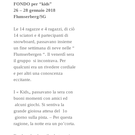
FONDO per “kids”
26 – 28 gennaio 2018
Flumserberg/SG
Le 14 ragazze e 4 ragazzi, di ciò
14 sciatori e 4 partecipanti di
snowboard, passavano insieme
un fine settimana di neve nelle “
Flumserbergen “. Il venerdì sera
il gruppo si incontrava. Per
qualcuni era un rivedere cordiale
e per altri una conoscenza
eccitante.
I « Kids„ passavano la sera con
buoni momenti con amici ed
alcuni giochi. Si sentiva la
grande gioiosa attesa del 1o
giorno sulla pista. – Per questa
ragione, la notte era un po’corta.