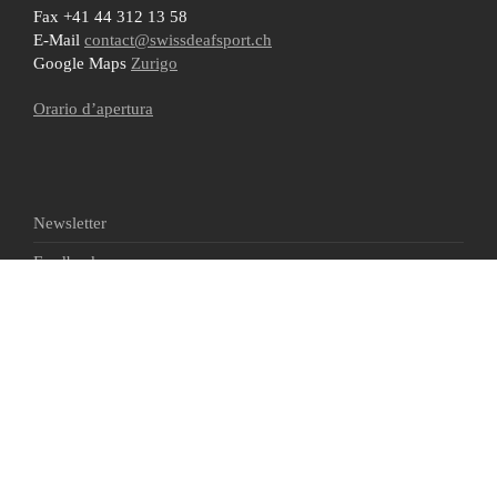
Fax +41 44 312 13 58
E-Mail
contact@swissdeafsport.ch
Google Maps
Zurigo
Orario d’apertura
Newsletter
Feedback
RSS
Protezione dei dati
Esclusione di responsabilità
Condizioni generali
Impronta