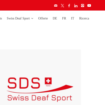
ts
Swiss Deaf Sport
Offerte
DE
FR
IT
Ricerca
era
Deaflympics
Activity
Campionati
Carta etica
mondiali
Licenze
Campionati europei
Audiogramma
Campionati svizzeri
Regolamento
Coppa svizzera
ignore
ignori