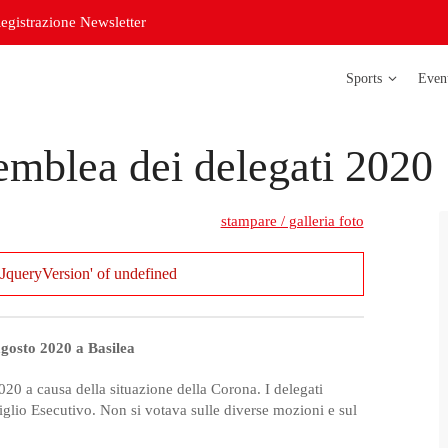
egistrazione Newsletter
Sports
Even
emblea dei delegati 2020
Atletica legg
Badminton
stampare / galleria foto
Bowling
JqueryVersion' of undefined
Corso di
orientazione
Curling
agosto
2020 a
Basilea
Futsal delle s
2020 a causa della situazione della Corona. I delegati
Futsal delle s
lio Esecutivo. Non si votava sulle diverse mozioni e sul
Judo