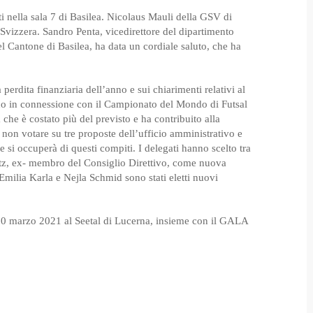
ti nella sala 7 di Basilea. Nicolaus Mauli della GSV di
Padel
a Svizzera. Sandro Penta, vicedirettore del dipartimento
Sci Alpino
el Cantone di Basilea, ha data un cordiale saluto, che ha
Snowboard
 perdita finanziaria dell’anno e sui chiarimenti relativi al
Tennis
ono in connessione con il Campionato del Mondo di Futsal
che è costato più del previsto e ha contribuito alla
Tiro
i non votare su tre proposte dell’ufficio amministrativo e
 si occuperà di questi compiti. I delegati hanno scelto tra
utz, ex- membro del Consiglio Direttivo, come nuova
Emilia Karla e Nejla Schmid sono stati eletti nuovi
 20 marzo 2021 al Seetal di Lucerna, insieme con il GALA