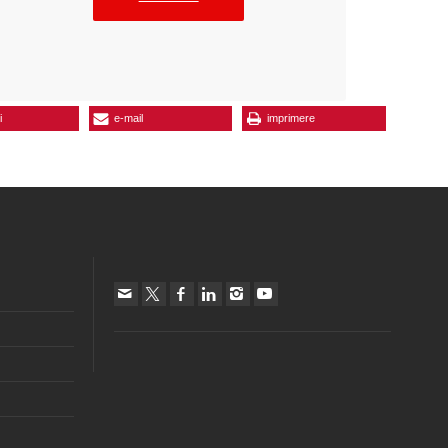
i
e-mail
imprimere