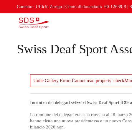
Contatto
|
Ufficio Zurigo
|
Conto di donazioni: 60-12639-8
|
R
Swiss Deaf Sport Ass
Unite Gallery Error: Cannot read property 'checkMin
Incontro
dei
delegati
svizzeri
Swiss Deaf Sport
il 29
La riunione dei delegati era stata rinviata al 28 marzo 
hanno eletto una nuova presidentessa e un nuovo Consig
bilancio 2020 non.